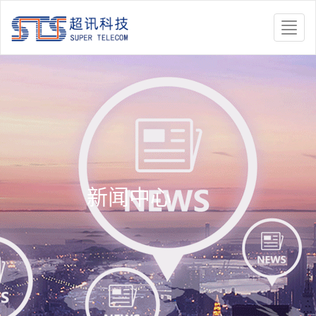
Toggle
naviga
新闻中心