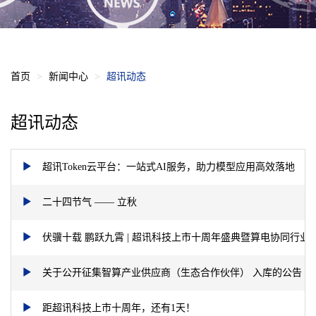
首页
新闻中心
超讯动态
超讯动态
超讯Token云平台：一站式AI服务，助力模型应用高效落地
二十四节气 —— 立秋
伏骥十载 鹏跃九霄 | 超讯科技上市十周年盛典暨算电协同行业
关于公开征集智算产业供应商（生态合作伙伴） 入库的公告
距超讯科技上市十周年，还有1天！